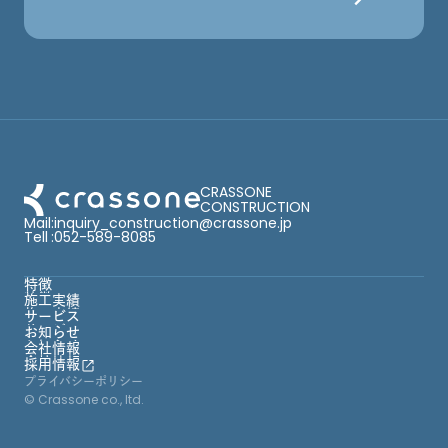
CRASSONE
CONSTRUCTION
Mail
:
inquiry_construction@crassone.jp
Tell
:
052-589-8085
特徴
特徴
施工実績
施工実績
サービス
サービス
お知らせ
お知らせ
会社情報
会社情報
採用情報
採用情報
プライバシーポリシー
© Crassone co., ltd.